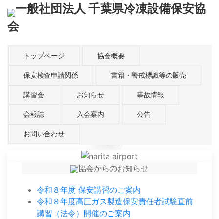
一般社団法人 千葉県冷凍設備保安協
会
トップページ
協会概要
保安検査申請関係
書籍・警戒標識等の販売
写真提
講習会
お知らせ
事故情報
供：株式
会社
会報誌
入会案内
公告
Green
Energy
お問い合わせ
Frontier
協会からのお知らせ
令和８年度 保安講習のご案内
令和８年度高圧ガス製造保安責任者試験直前
講習（法令）開催のご案内