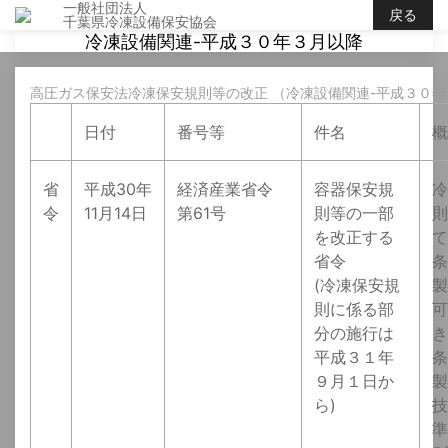
一般社団法人
戻る
千葉県冷凍設備保安協会
冷凍設備関連-平成３０年３月以降
高圧ガス保安法冷凍保安規則等の改正 （冷凍設備関連-平成３０
日付
番号等
件名
概
省
平成30年
経済産業省令
容器保安規
冷
令
11月14日
第61号
則等の一部
則
を改正する
て
省令
条
(冷凍保安規
製
則に係る部
可
分の施行は
き
平成３１年
条
９月１日か
製
ら)
技
準