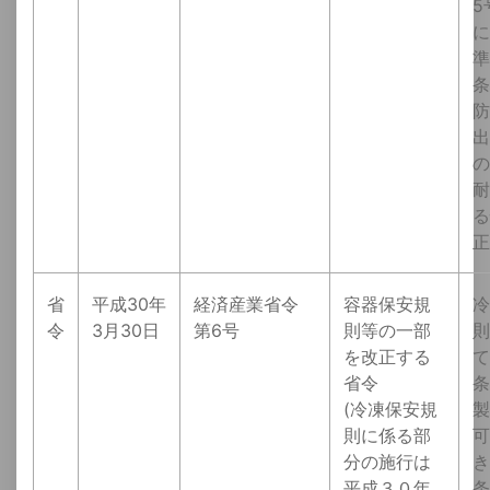
5
に
準
条
防
出
の
耐
る
正
省
平成30年
経済産業省令
容器保安規
冷
令
3月30日
第6号
則等の一部
則
を改正する
て
省令
条
(冷凍保安規
製
則に係る部
可
分の施行は
き
平成３０年
条