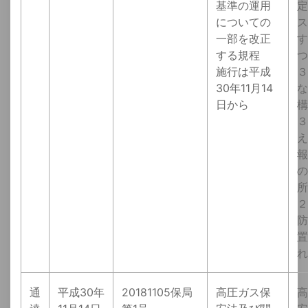
基準の運用
定
についての
ス
一部を改正
す
する規程
つ
施行は平成
３
30年11月14
な
日から
構
３
え
報
の
所
２
防
置
れ
通
平成30年
20181105保局
高圧ガス保
高