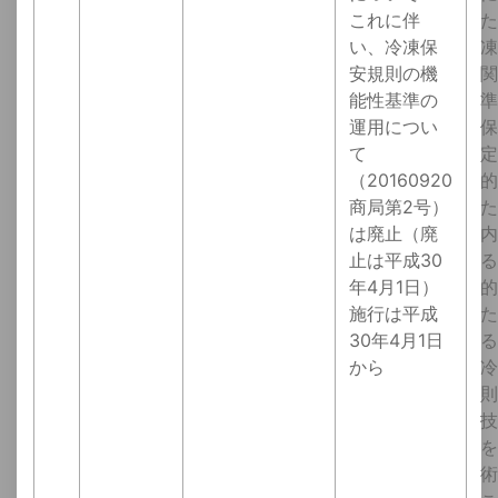
これに伴
た
い、冷凍保
凍
安規則の機
関
能性基準の
準
運用につい
保
て
定
（20160920
的
商局第2号）
た
は廃止（廃
内
止は平成30
る
年4月1日）
的
施行は平成
た
30年4月1日
る
から
冷
則
技
を
術