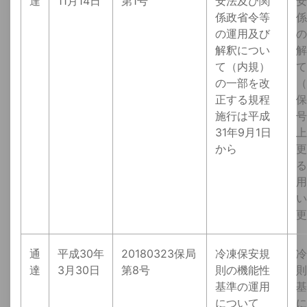
達
11月14日
第1号
安法及び関
安
係政省令等
係
の運用及び
の
解釈につい
解
て（内規）
て
の一部を改
（
正する規程
保
施行は平成
号
31年9月1日
上
から
更
る
用
い
更
通
平成30年
20180323保局
冷凍保安規
冷
達
3月30日
第8号
則の機能性
則
基準の運用
基
について
に