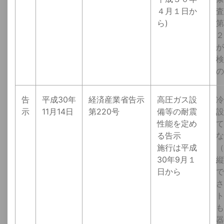
４月１日か
査
ら)
第
２
が
検
の
告
平成30年
経済産業省告示
高圧ガス設
冷
示
11月14日
第220号
備等の耐震
設
性能を定め
て
る告示
な
施行は平成
（
30年9月１
縦
日から
で
さ
ト
も
器