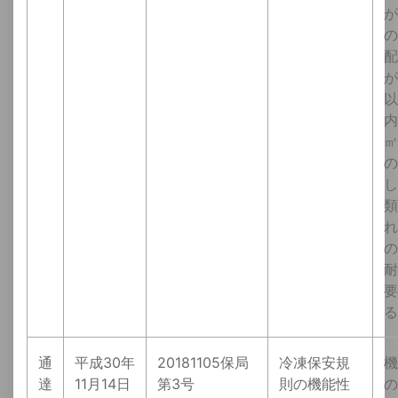
が
の
配
が
以
内
㎥
し
類
れ
の
耐
要
る
通
平成30年
20181105保局
冷凍保安規
機
達
11月14日
第3号
則の機能性
の